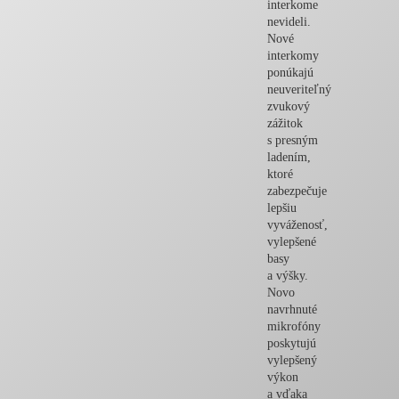
interkome
nevideli.
Nové
interkomy
ponúkajú
neuveriteľný
zvukový
zážitok
s presným
ladením,
ktoré
zabezpečuje
lepšiu
vyváženosť,
vylepšené
basy
a výšky.
Novo
navrhnuté
mikrofóny
poskytujú
vylepšený
výkon
a vďaka