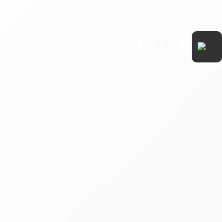
320,- €
260,16 € bez DPH