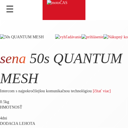
☰
sena
50s QUANTUM
MESH
Intercom s najpokročilejšou komunikačnou technológiou
[čítať viac]
0.5
kg
HMOTNOSŤ
4
dni
DODACIA LEHOTA