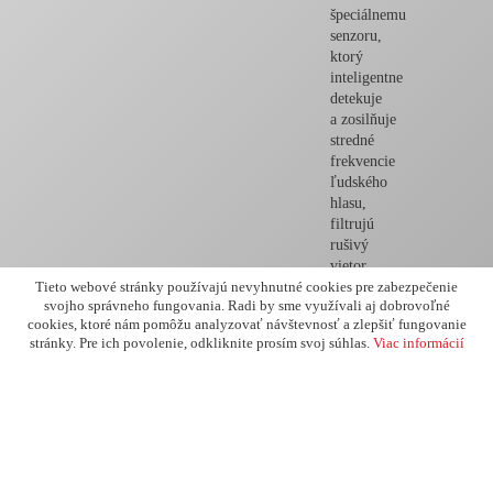
špeciálnemu
senzoru,
ktorý
inteligentne
detekuje
a zosilňuje
stredné
frekvencie
ľudského
hlasu,
filtrujú
rušivý
vietor
a šum,
Tieto webové stránky používajú nevyhnutné cookies pre zabezpečenie
svojho správneho fungovania. Radi by sme využívali aj dobrovoľné
čím
cookies, ktoré nám pomôžu analyzovať návštevnosť a zlepšiť fungovanie
dosahujú
stránky. Pre ich povolenie, odkliknite prosím svoj súhlas.
Viac informácií
čo najčistejší
zvuk.
Nový
mikrofón
zaisťuje
solídnu
hlasovú