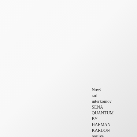
Nový
rad
interkomov
SENA
QUANTUM
BY
HARMAN
KARDON
posúva