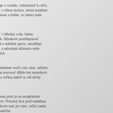
je o vozidle, vzdialenosť k cieľu,
 a výkon motora, denná prejdená
osti a ďalšie, to všetko máte
ť v hlbokej vode, bahne
h. Hliníkové protišmykové
ú a stabilnú oporu, umožňujú
y a zabraňujú skĺznutiu nohy
ných.
skúmate oveľa viac ciest, zažijete
te pracovať dlhšie bez neustálych
ka veľkej nádrži sa váš akčný
nej práci je na nezaplatenie
rov. Príručný box pred sedadlom
chcete mať pri ruke, veľká zadná
kateľná.