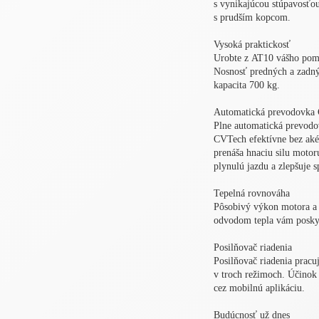
s vynikajúcou stúpavosťou
s prudším kopcom.
Vysoká praktickosť
Urobte z AT10 vášho pomo
Nosnosť predných a zadný
kapacita 700 kg.
Automatická prevodovka
Plne automatická prevodo
CVTech efektívne bez aké
prenáša hnaciu silu motoru
plynulú jazdu a zlepšuje s
Tepelná rovnováha
Pôsobivý výkon motora a 
odvodom tepla vám poskyt
Posilňovač riadenia
Posilňovač riadenia pracu
v troch režimoch. Účinok 
cez mobilnú aplikáciu.
Budúcnosť už dnes