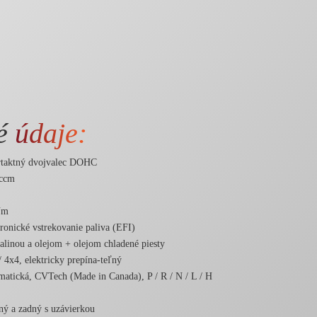
ké
údaje:
rtaktný dvojvalec DOHC
 ccm
Nm
tronické vstrekovanie paliva (EFI)
alinou a olejom + olejom chladené piesty
/ 4x4, elektricky prepína-teľný
matická, CVTech (Made in Canada), P / R / N / L / H
ný a zadný s uzávierkou