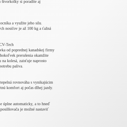
 štvorkolky si poradíte aj
cníka a využite jeho silu.
ch nosičov je až 100 kg a ťažná
 CV-Tech
vka od poprednej kanadskej firmy
hokoľvek prerušenia okamžite
 na kolesá, zaisťuje naprosto
potrebu paliva.
tepelná rovnováha s vynikajúcim
nú komfort aj počas dlhej jazdy.
je úplne automaticky, a to hneď
posilňovača je možné nastaviť