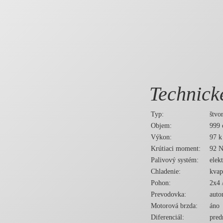
Technic
Typ:
štvo
Objem:
999
Výkon:
97 k
Krútiaci moment:
92 
Palivový systém:
elek
Chladenie:
kvap
Pohon:
2x4 
Prevodovka:
auto
Motorová brzda:
áno
Diferenciál:
pred