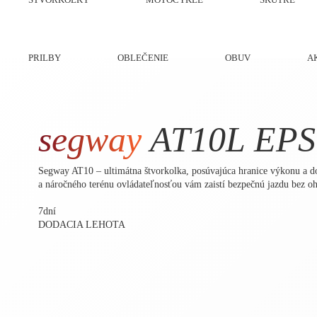
PRILBY
OBLEČENIE
OBUV
A
segway
AT10L EPS 
Segway AT10 – ultimátna štvorkolka, posúvajúca hranice výkonu a do
a náročného terénu ovládateľnosťou vám zaistí bezpečnú jazdu bez o
7
dní
DODACIA LEHOTA