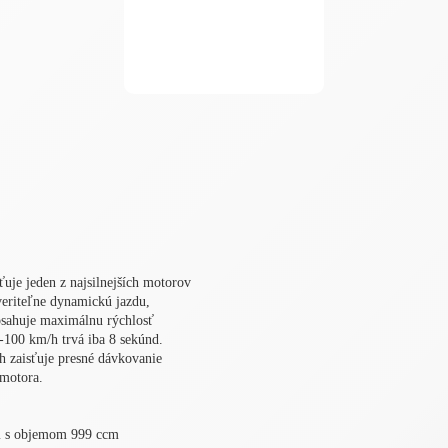
uje jeden z najsilnejších motorov
veriteľne dynamickú jazdu,
huje maximálnu rýchlosť
-100 km/h trvá iba 8 sekúnd.
h zaisťuje presné dávkovanie
 motora.
m s objemom 999 ccm