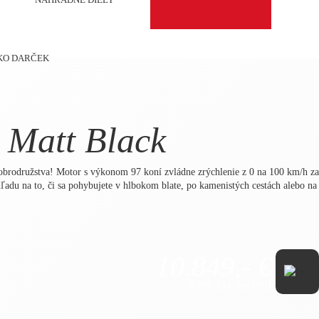
KO DARČEK
Matt Black
brodružstva! Motor s výkonom 97 koní zvládne zrýchlenie z 0 na 100 km/h za 
hľadu na to, či sa pohybujete v hlbokom blate, po kamenistých cestách alebo
10.849,- €
8.820,33 € bez DPH