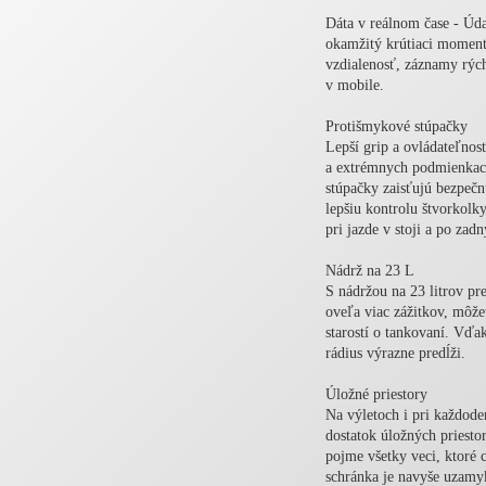
Dáta v reálnom čase - Úda
okamžitý krútiaci moment
vzdialenosť, záznamy rýchl
v mobile.
Protišmykové stúpačky
Lepší grip a ovládateľnos
a extrémnych podmienkac
stúpačky zaisťujú bezpečn
lepšiu kontrolu štvorkolk
pri jazde v stoji a po zad
Nádrž na 23 L
S nádržou na 23 litrov pre
oveľa viac zážitkov, môže
starostí o tankovaní. Vďa
rádius výrazne predĺži.
Úložné priestory
Na výletoch i pri každoden
dostatok úložných priesto
pojme všetky veci, ktoré 
schránka je navyše uzamy