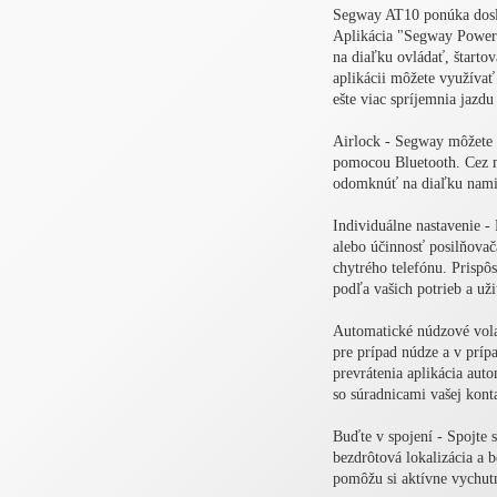
Segway AT10 ponúka doslo
Aplikácia "Segway Powers
na diaľku ovládať, štarto
aplikácii môžete využívať
ešte viac spríjemnia jazd
Airlock - Segway môžete
pomocou Bluetooth. Cez mo
odomknúť na diaľku nami
Individuálne nastavenie -
alebo účinnosť posilňova
chytrého telefónu. Prispôs
podľa vašich potrieb a užit
Automatické núdzové vola
pre prípad núdze a v príp
prevrátenia aplikácia aut
so súradnicami vašej kont
Buďte v spojení - Spojte s
bezdrôtová lokalizácia a 
pomôžu si aktívne vychutn