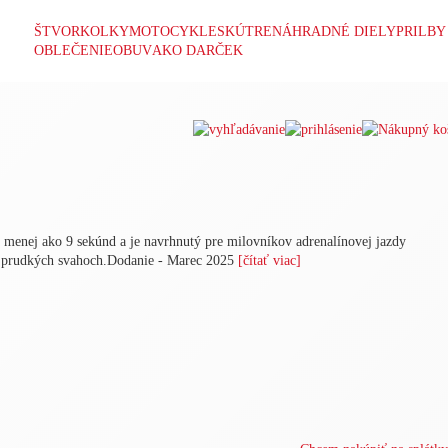
ŠTVORKOLKY
MOTOCYKLE
SKÚTRE
NÁHRADNÉ DIELY
PRILBY
OBLEČENIE
OBUV
AKO DARČEK
menej ako 9 sekúnd a je navrhnutý pre milovníkov adrenalínovej jazdy
 na prudkých svahoch.Dodanie - Marec 2025
[čítať viac]