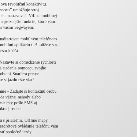
va revolučnú konektivitu.
ports" umožňuje stroj
vať a nastavovať. Vďaka mobilnej
 najrôznejšie funkcie, ktoré vám
u s vaším Segwayem.
 naštartovať mobilným telefónom
bilnú aplikáciu tiež môžete stroj
esto kľúča.
 Nastavte si obmedzenie rýchlosti
ča riadenia pomocou svojho
obte si Snarlera presne
e si jazdu ešte viac!
nie - Zadajte si kontaktnú osobu
ade vážnej nehody alebo
omaticky pošle SMS aj
aktnej osobe.
a s priateľmi. Offline mapy,
bezdrôtové ovládanie telefónu vám
ať spoločné jazdy.