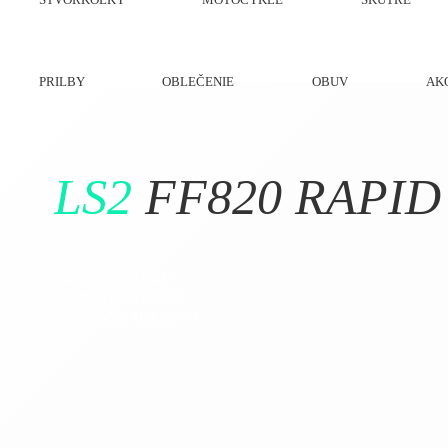
PRILBY
OBLEČENIE
OBUV
AK
LS2
FF820 RAPID 
[čítať viac]
NA OBJEDNÁVKU
VYBERTE VEĽKOSŤ:
XXS
XS
S
M
L
XL
XXL
3XL