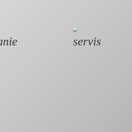
anie
servis