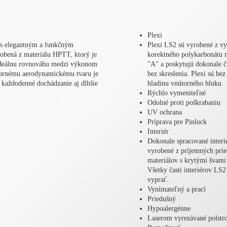
Plexi
a s elegantným a funkčným
Plexi LS2 sú vyrobené z vy
robená z materiálu HPTT, ktorý je
korektného polykarbonátu na
ideálnu rovnováhu medzi výkonom
"A" a poskytujú dokonale č
ornému aerodynamickému tvaru je
bez skreslenia. Plexi sú be
 každodenné dochádzanie aj dlhšie
hladinu vnútorného hluku.
Rýchlo vymeniteľné
Odolné proti poškrabaniu
UV ochrana
Príprava pre Pinlock
Interiér
Dokonale spracované interi
vyrobené z príjemných prie
materiálov s krytými švami
Všetky časti interiérov LS2
vyprať.
Vynímateľný a prací
Priedušný
Hypoalergénne
Laserom vyrezávané polstr