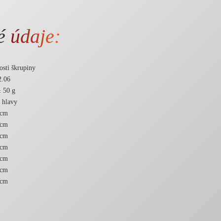
ké
údaje:
osti škrupiny
.06
 50 g
 hlavy
 cm
 cm
 cm
 cm
 cm
 cm
 cm