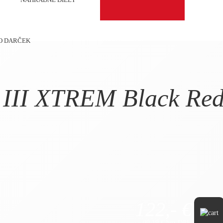
O DARČEK
III XTREM Black Re
122,- €
99,19 € bez DPH