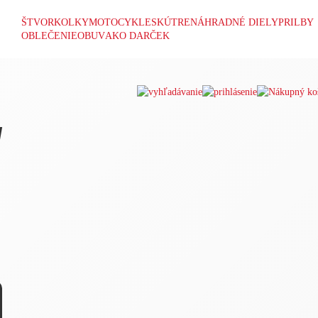
ŠTVORKOLKY
MOTOCYKLE
SKÚTRE
NÁHRADNÉ DIELY
PRILBY
OBLEČENIE
OBUV
AKO DARČEK
d