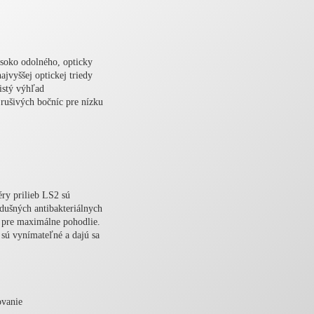
soko odolného, opticky
jvyššej optickej triedy
istý výhľad
z rušivých bočníc pre nízku
éry prilieb LS2 sú
dušných antibakteriálnych
 pre maximálne pohodlie.
 sú vynímateľné a dajú sa
ovanie