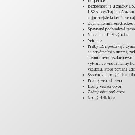
Bezpečnosť
Bezpečnosť je u značky LS2
LS2 sa vyrábajú s dôrazom 
najprísnejšie kritériá pre 
Zapínanie mikrometrickou 
Spevnené podbradové remi
Viacdielna EPS výstelka
Vetranie
Prilby LS2 používajú dynam
s uzatváracími vstupmi, za
a vnútornými vzduchovými
vytvára vo vnútri helmy ko
vzduchu, ktoré pomáha udrž
Systém vnútorných kanálik
Predný vetrací otvor
Horný vetrací otvor
Zadný výstupný otvor
Nosný deflektor