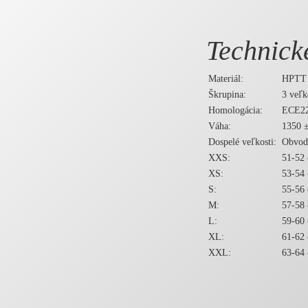
Technic
Materiál:
HPTT
Škrupina:
3 veľk
Homologácia:
ECE22
Váha:
1350 ±
Dospelé veľkosti:
Obvod
XXS:
51-52
XS:
53-54
S:
55-56
M:
57-58
L:
59-60
XL:
61-62
XXL:
63-64