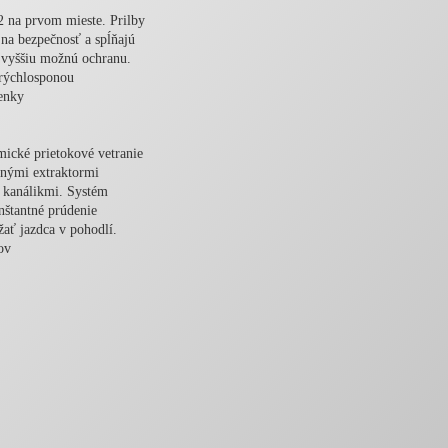
 na prvom mieste. Prilby
na bezpečnosť a spĺňajú
najvyššiu možnú ochranu.
rýchlosponou
enky
ické prietokové vetranie
dnými extraktormi
 kanálikmi. Systém
nštantné prúdenie
ať jazdca v pohodlí.
ov