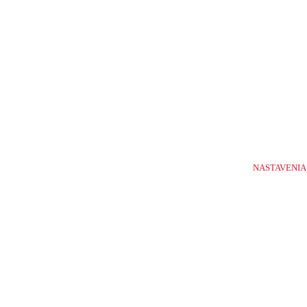
1-
10
/
NASTAVENIA
1633
Potrebujete poradiť s výberom?