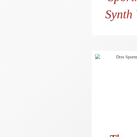
Synth
56