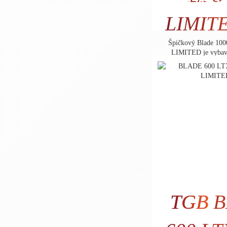
8.860
LIMIT
Špičkový Blade 1
LIMITED je vybav
továrens
TGB
B