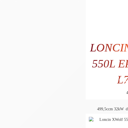
LONCI
550L E
L
6.9
5.682
499,5ccm
32kW
d