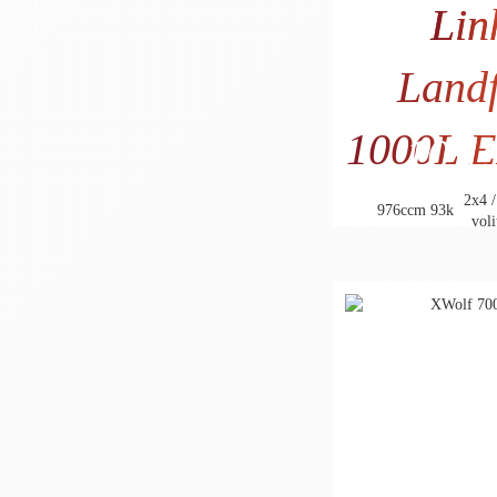
Lin
Land
1000L 
10.19
8.291
2x4 /
976ccm
93k
voli