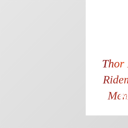
Thor
Ride
Men
39
32