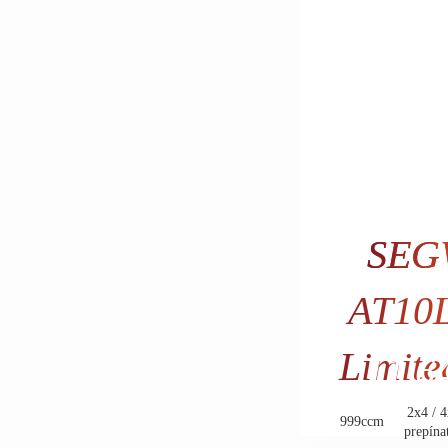
SEG
AT10
Limit
11.64
9.470
2x4 / 4
999ccm
prepína