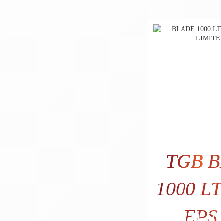
TGB
B
1000 L
EPS
10.89