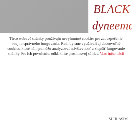
BLACK 
dyneema
13
111
Tieto webové stránky používajú nevyhnutné cookies pre zabezpečenie
svojho správneho fungovania. Radi by sme využívali aj dobrovoľné
cookies, ktoré nám pomôžu analyzovať návštevnosť a zlepšiť fungovanie
stránky. Pre ich povolenie, odkliknite prosím svoj súhlas.
Viac informácií
SÚHLASÍM