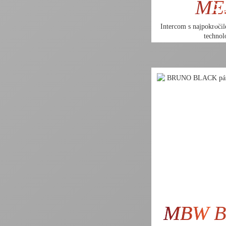
ME
32
260
Intercom s najpokroči
technol
MBW
B