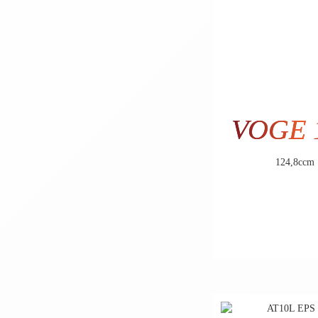
VOGE
124,8ccm
3.3
2.722