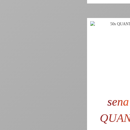
sena
QUA