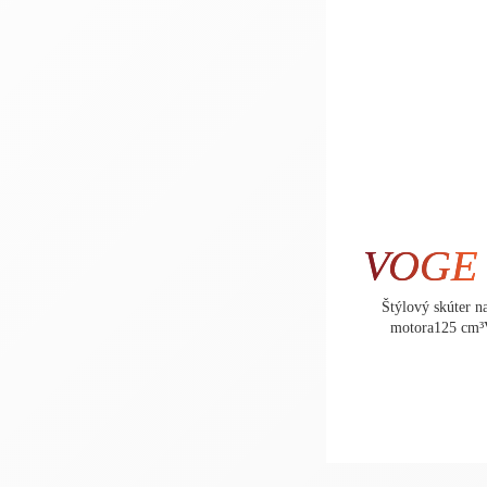
VOGE
Štýlový skúter 
motora125 cm³