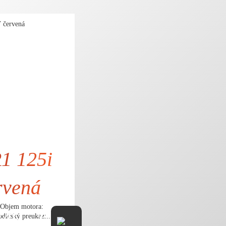
1 125i
rvená
uObjem motora:
349,- €
ičský preukaz:...