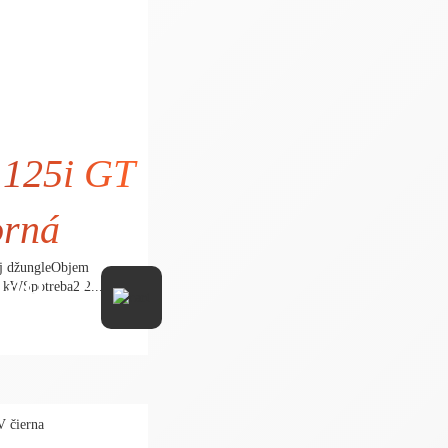
125i GT
orná
j džungleObjem
949,- €
kWSpotreba2,2...
97,56 € bez DPH