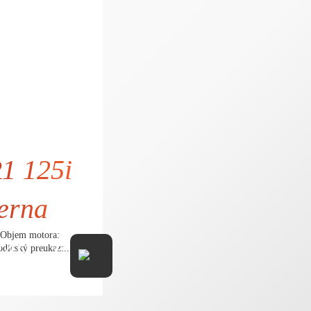
1 125i
erna
uObjem motora:
349,- €
ičský preukaz:...
22,76 € bez DPH