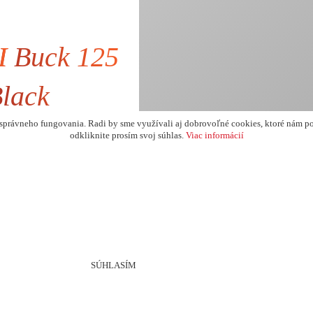
I
Buck 125
lack
 moderný a kompaktný skúter
právneho fungovania. Radi by sme využívali aj dobrovoľné cookies, ktoré nám po
2.749,- €
odkliknite prosím svoj súhlas.
Viac informácií
svižné a pohodlné...
2.234,96 € bez DPH
SÚHLASÍM