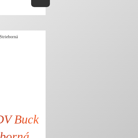
22,76 € bez DPH
V Buck
eborná