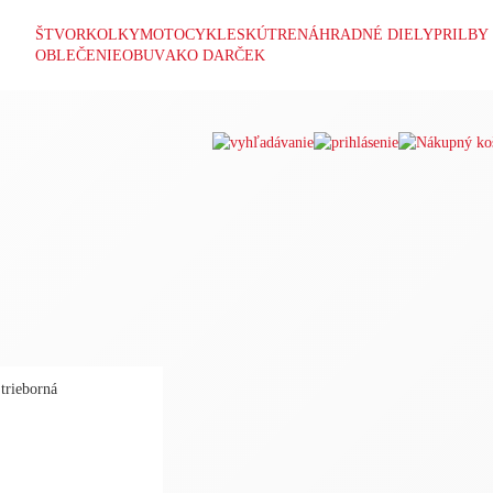
ŠTVORKOLKY
MOTOCYKLE
SKÚTRE
NÁHRADNÉ DIELY
PRILBY
OBLEČENIE
OBUV
AKO DARČEK