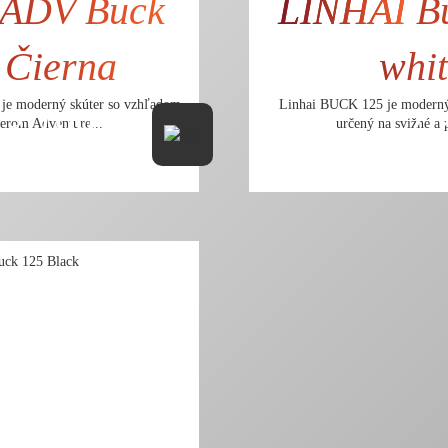
ADV Buck
LINHAI
Bu
 Čierna
whi
je moderný skúter so vzhľadom
Linhai BUCK 125 je moderný
3.199,- €
2.
terom Adventure...
určený na svižné a 
2.600,81 € bez DPH
2.2