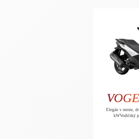
VOG
Elegán v meste, d
kWVodičský p