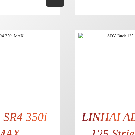
3.413,82 € bez DPH
2.7
E
SR4 350i
LINHAI
AD
MAX
125 Stri