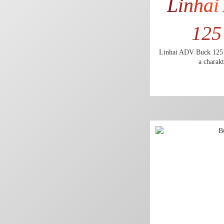
Linhai
125
Linhai ADV Buck 125 
a charak