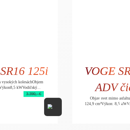
SR16 125i
VOGE
SR
na vysokých kolesáchObjem
ADV či
Výkon8,5 kWVodičský...
3.390,- €
Objav svet mimo asfalt
2.949,- €
3.
124,9 cm³Výkon: 8,5 kWVod
2.397,56 € bez DPH
2.7