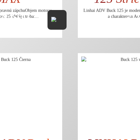
opravnú zápchuObjem motora:
Linhai ADV Buck 125 je moder
6.699,- €
3.
n: 25 kWSpotreba:...
a charakterom Adv
5.446,34 € bez DPH
2.6