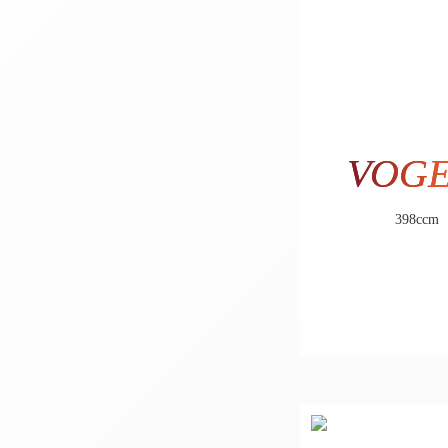
VOG
398ccm