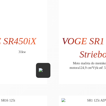
E
SR450iX
VOGE
SR1 
Strieb
31kw
Moto mačeta do mestske
6.990,- €
2.
motora124,9 cm³Výkon8,5 
5.682,93 € bez DPH
2.3