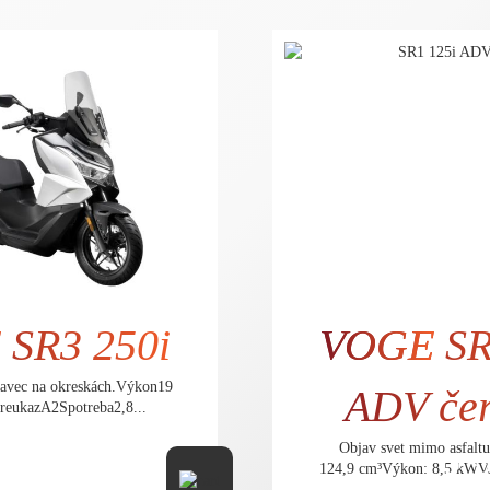
E
SR3 250i
VOGE
SR
ravec na okreskách.Výkon19
ADV če
reukazA2Spotreba2,8...
Objav svet mimo asfalt
4.199,- €
3.
124,9 cm³Výkon: 8,5 kWVod