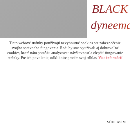
BLACK 
dyneema
13
111
Tieto webové stránky používajú nevyhnutné cookies pre zabezpečenie
svojho správneho fungovania. Radi by sme využívali aj dobrovoľné
cookies, ktoré nám pomôžu analyzovať návštevnosť a zlepšiť fungovanie
stránky. Pre ich povolenie, odkliknite prosím svoj súhlas.
Viac informácií
SÚHLASÍM