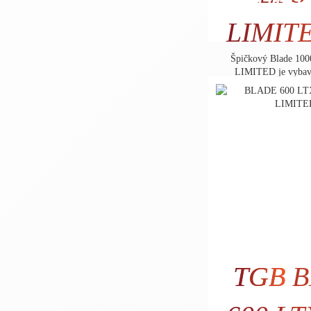
8.860
LIMIT
Špičkový Blade 1
LIMITED je vybav
továrens
TGB
B