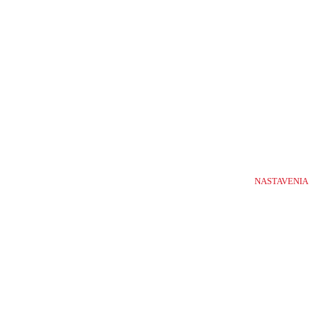
1-
10
/
1633
NASTAVENIA
Potrebujete poradiť s výberom?