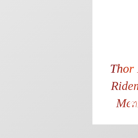
Thor
Ride
Men
39
32