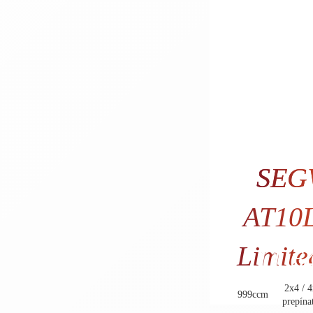
SEG
AT10
Limit
11.64
9.470
2x4 / 4
999ccm
prepína