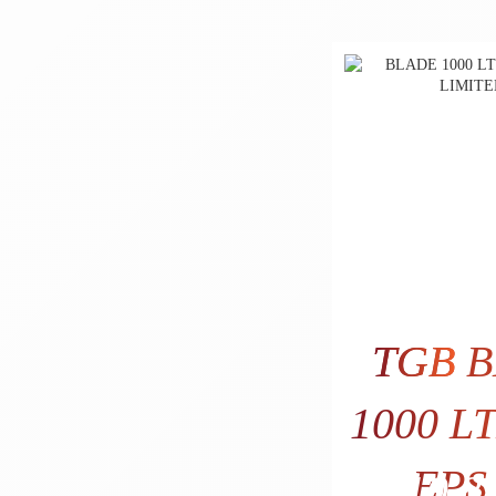
TGB
B
1000 L
EPS
10.89