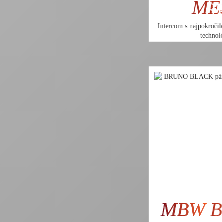
ME
32
260
Intercom s najpokroči
technol
MBW
B