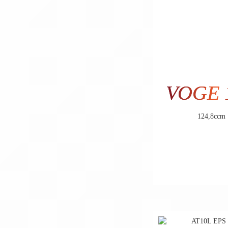
VOGE
124,8ccm
3.3
2.722