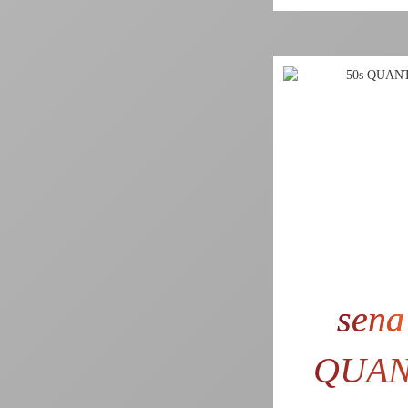
sena
QUA