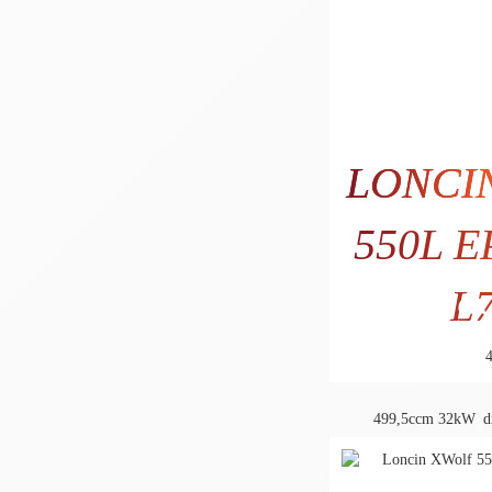
LONCI
550L E
L
6.9
5.682
499,5ccm
32kW
d