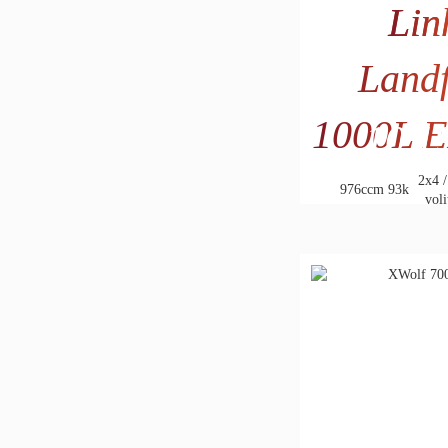
Lin
Land
1000L 
10.19
8.291
2x4 /
976ccm
93k
voli