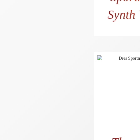
Synth
56