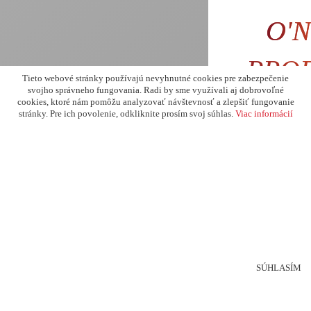
O'N
PRO
Tieto webové stránky používajú nevyhnutné cookies pre zabezpečenie
svojho správneho fungovania. Radi by sme využívali aj dobrovoľné
FIVE 
cookies, ktoré nám pomôžu analyzovať návštevnosť a zlepšiť fungovanie
stránky. Pre ich povolenie, odkliknite prosím svoj súhlas.
Viac informácií
73
modro 
Super ľahký dres p
tkan
SÚHLASÍM