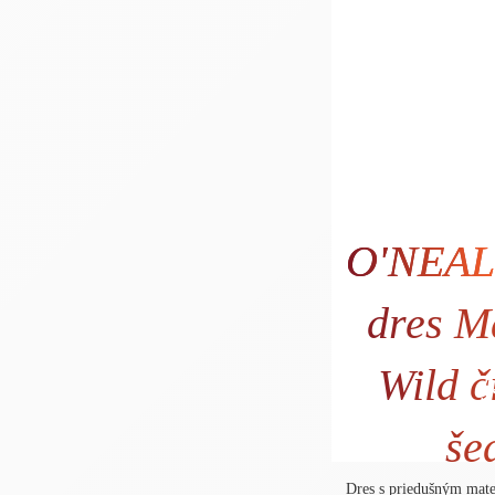
O'NEAL
dres 
Wild č
28
še
Dres s priedušným mat