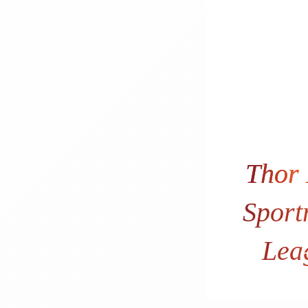
Thor
Spor
Lea
56