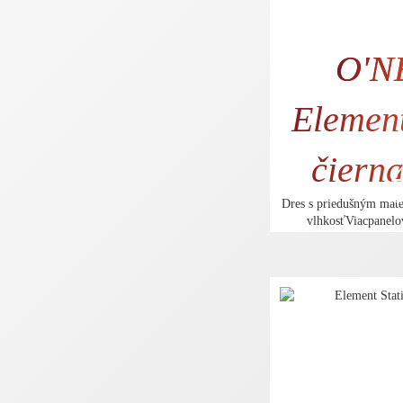
O'N
Element
čiern
32
Dres s priedušným mat
vlhkosťViacpanelov