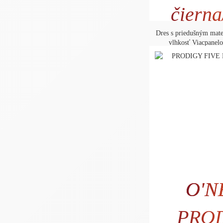
28
čierna
Dres s priedušným mat
vlhkosť Viacpanelo
O'N
PRO