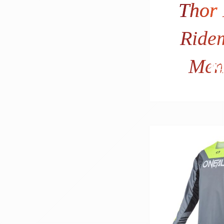
Thor
Ride
Men
39
32