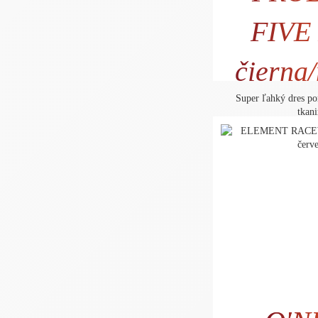
FIVE
73
čierna
Super ľahký dres p
tkan