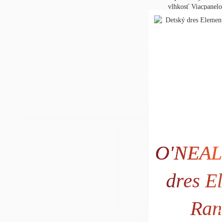
vlhkosť Viacpanelo
O'NEAL
dres E
Ran