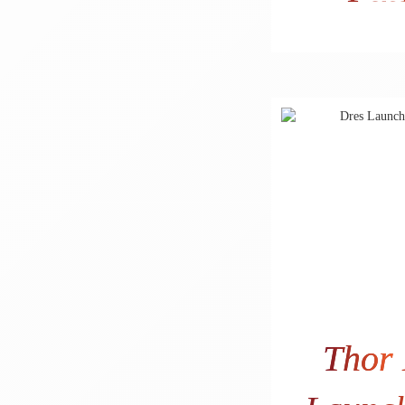
36
Thor