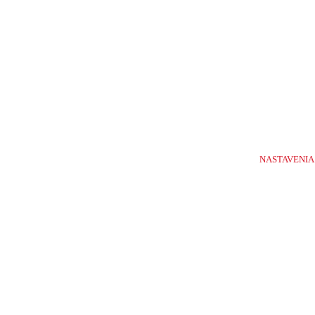
1-
10
NASTAVENIA
/
43