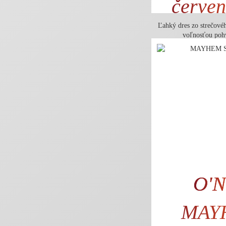
červen
Ľahký dres zo strečové
voľnosťou poh
O'N
MAY