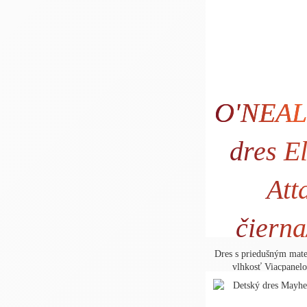
O'NEAL
dres E
Att
28
čiern
Dres s priedušným mat
vlhkosť Viacpanelo