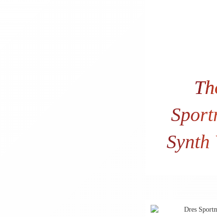
Th
Spor
Synth
56